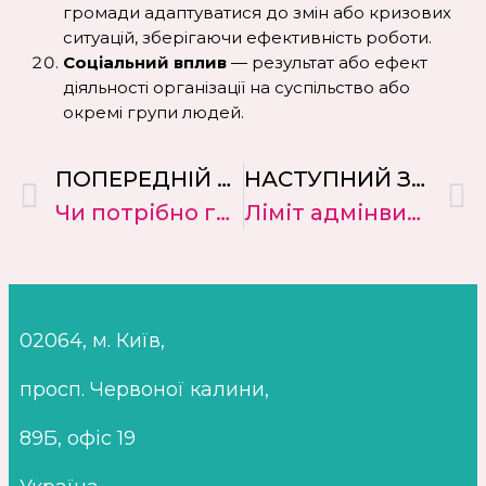
громади адаптуватися до змін або кризових
ситуацій, зберігаючи ефективність роботи.
Соціальний вплив
— результат або ефект
діяльності організації на суспільство або
окремі групи людей.
ПОПЕРЕДНIЙ ЗАПИС
НАСТУПНИЙ ЗАПИС
Чи потрібно громадським об’єднанням без статусу юридичної особи ставати на облік у ДПС?
Ліміт адмінвитрат благодійних організацій: неприбутковий статус під загрозою!
02064, м. Київ,
просп. Червоної калини,
89Б, офіс 19