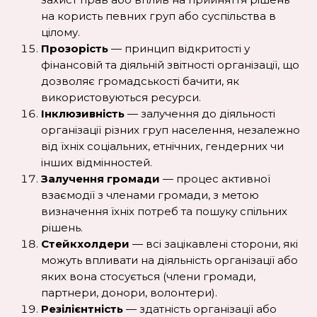
на користь певних груп або суспільства в
цілому.
Прозорість
— принцип відкритості у
фінансовій та діяльній звітності організації, що
дозволяє громадськості бачити, як
використовуються ресурси.
Інклюзивність
— залучення до діяльності
організації різних груп населення, незалежно
від їхніх соціальних, етнічних, гендерних чи
інших відмінностей.
Залучення громади
— процес активної
взаємодії з членами громади, з метою
визначення їхніх потреб та пошуку спільних
рішень.
Стейкхолдери
— всі зацікавлені сторони, які
можуть впливати на діяльність організації або
яких вона стосується (члени громади,
партнери, донори, волонтери).
Резілієнтність
— здатність організації або