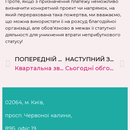
Проте, якщо з призначення платежу неможливо
визначити конкретний проект чи напрямок, на
який перерахована така пожертва, ми вважаємо,
що можна використати її на розсуд благодійної
організації, але обов’язково в межах її статутної
діяльності для уникнення втрати неприбуткового
статусу!
ПОПЕРЕДНIЙ ЗАПИС
НАСТУПНИЙ ЗАПИС
Квартальна звітність неприбуткової організації.
Сьогодні обговоримо тему про грантові витрати.
02064, м. Київ,
просп. Червоної калини,
89Б, офіс 19