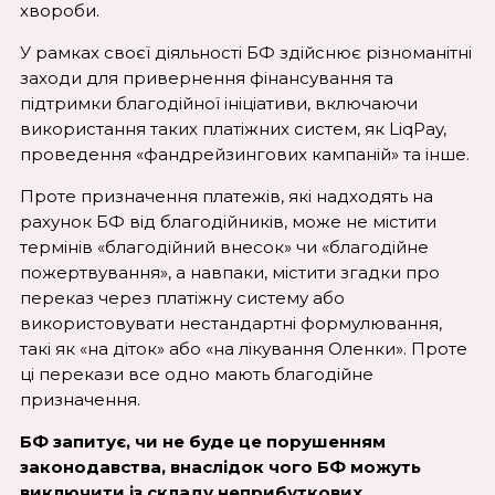
хвороби.
У рамках своєї діяльності БФ здійснює різноманітні
заходи для привернення фінансування та
підтримки благодійної ініціативи, включаючи
використання таких платіжних систем, як LiqPay,
проведення «фандрейзингових кампаній» та інше.
Проте призначення платежів, які надходять на
рахунок БФ від благодійників, може не містити
термінів «благодійний внесок» чи «благодійне
пожертвування», а навпаки, містити згадки про
переказ через платіжну систему або
використовувати нестандартні формулювання,
такі як «на діток» або «на лікування Оленки». Проте
ці перекази все одно мають благодійне
призначення.
БФ запитує, чи не буде це порушенням
законодавства, внаслідок чого БФ можуть
виключити із складу неприбуткових