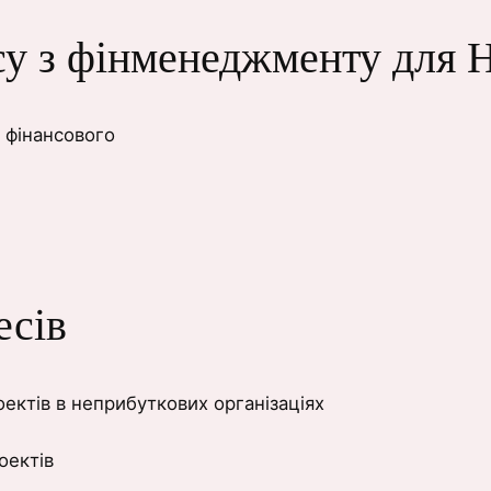
су з фінменеджменту для
, фінансового
есів
ектів в неприбуткових організаціях
оектів