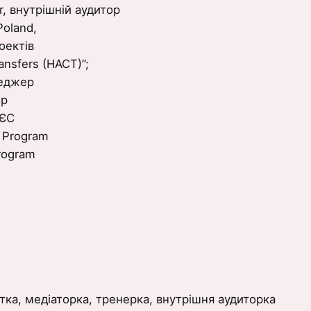
r, внутрішній аудитор
 Poland,
оектів
ansfers (HACT)”;
неджер
ор
 ЄС
e Program
Program
ка, медіаторка, тренерка, внутрішня аудиторка