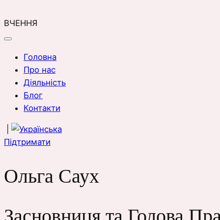
ВЧЕННЯ
Головна
Про нас
Дiяльнiсть
Блог
Контакти
|
Пiдтримати
Ольга Саух
Засновниця та Голова Пр